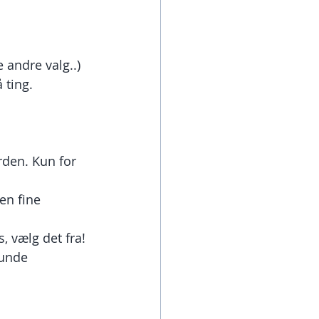
 andre valg..)
 ting.
erden. Kun for 
den fine 
, vælg det fra!
sunde 