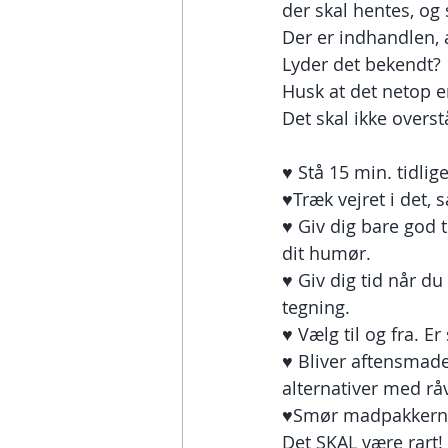
der skal hentes, og 
Der er indhandlen,
Lyder det bekendt?
Husk at det netop er
Det skal ikke overst
♥️ Stå 15 min. tidli
♥️Træk vejret i det, 
♥️ Giv dig bare god t
dit humør.
♥️ Giv dig tid når du 
tegning.
♥️ Vælg til og fra.
♥️ Bliver aftensmad
alternativer med råv
♥️Smør madpakkerne 
Det SKAL være rart!