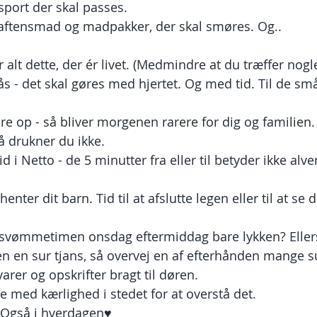
sport der skal passes.
 aftensmad og madpakker, der skal smøres. Og..
 alt dette, der ér livet. (Medmindre at du træffer nogle
ås - det skal gøres med hjertet. Og med tid. Til de små
gere op - så bliver morgenen rarere for dig og familien.
så drukner du ikke.
id i Netto - de 5 minutter fra eller til betyder ikke alv
henter dit barn. Tid til at afslutte legen eller til at se 
 Er svømmetimen onsdag eftermiddag bare lykken? Ellers
en en sur tjans, så overvej en af efterhånden mange 
arer og opskrifter bragt til døren.
med kærlighed i stedet for at overstå det.
 Også i hverdagen♥️