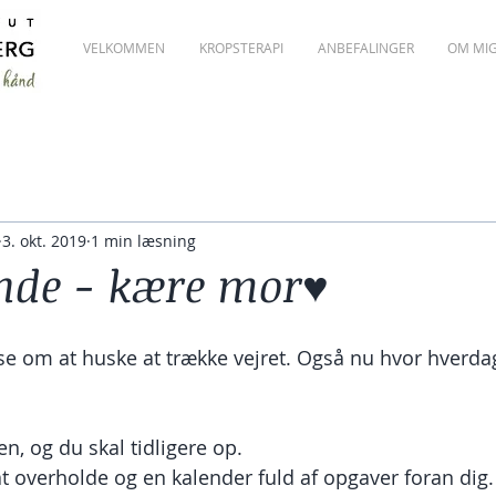
VELKOMMEN
KROPSTERAPI
ANBEFALINGER
OM MI
3. okt. 2019
1 min læsning
nde - kære mor♥️
e om at huske at trække vejret. Også nu hvor hverda
n, og du skal tidligere op.
at overholde og en kalender fuld af opgaver foran dig.