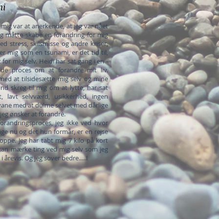
ni
r mig var at anerkende, at jeg var nået
 jeg måtte skabe en forandring for mig
ed stress, skilsmisse og andre kriser,
er mig som en tsunami, er det tid til,
for mig selv. Heidi har sat gang i en -
nde proces om at forandre mit liv.
med at tilsidesætte mig selv og mine
d skreg til mig om at lytte, har sat
, lavt selvværd, usikkerhed, ingen
n vane med at dulme selvet med dårlige
g jeg ønsker at forandre.
forandringsproces, jeg ikke ved hvor
ige nu og det hun formår, er en rejse
oppe. Jeg har tabt mig 7 kilo på kort
 kan mærke ting ved mig selv som jeg
 årevis. Og jeg sover bedre.....!