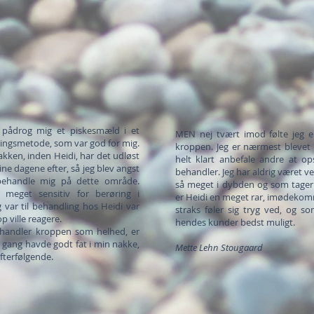
n pådrog mig et piskesmæld i et
MEN nej tvært imod følte jeg e
dlingsmetode, som var god for mig.
kroppen.
Jeg er nærmest blevet
akken, inden Heidi, har det udløst
helt klart anbefale andre at o
e dagene efter, så jeg blev angst
behandler. Jeg har aldrig været 
behandle mig på dette område.
så meget i dybden og som tager
 meget sensitiv for berøring i
er Heidi en meget rar, imødeko
 var til behandling hos Heidi var
straks føler sig tryg ved, og so
 ville reagere.
hendes kunder bedst muligt.
handler kroppen som helhed, er
e gang havde godt fat i min nakke,
Mette Lehn Stougaard
efterfølgende.