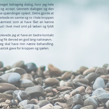
 meget behagelig dialog, hvor jeg hele
g og accept. Gennem dialogen og den
e spændinger opløst. Dette gjorde at
mærkede en varme og ro i hele kroppen
 nærmest som at have fået en kønne
ud i livet med smil på læben og fyldt
oplevede jeg at have en bedre kontakt
og fik derved en god lang nattesøvn.
 jeg skal have min næste behandling.
tastisk gave for kroppen og sjælen.
måtte skabe