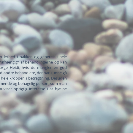
n lethed i nakken og generelt i hele
 “afhængig” af behandlingerne og kan
psøge Heidi, hvis de mangler en god
ved andre behandlere, der har kunne gå
 hele kroppen i betragtning. Desuden
mmende og behagelig person, som man
m viser oprigtig interesse i at hjælpe