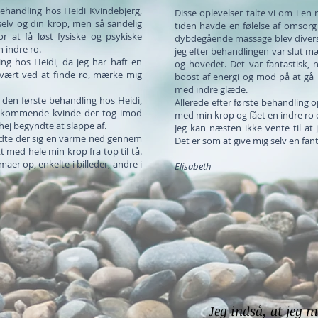
behandling hos Heidi Kvindebjerg,
Disse oplevelser talte vi om i en
g selv og din krop, men så sandelig
tiden havde en følelse af omsor
or at få løst fysiske og psykiske
dybdegående massage blev divers
 indre ro.
jeg efter behandlingen var slut 
ing hos Heidi, da jeg har haft en
og hovedet. Det var fantastisk,
svært ved at finde ro, mærke mig
boost af energi og mod på at gå 
med indre glæde.
l den første behandling hos Heidi,
Allerede efter første behandling 
ekommende kvinde der tog imod
med min krop og fået en indre ro 
 hej begyndte at slappe af.
Jeg kan næsten ikke vente til at
edte der sig en varme ned gennem
Det er som at give mig selv en fan
t med hele min krop fra top til tå.
aer op, enkelte i billeder, andre i
Elisabeth
Jeg indså, at jeg 