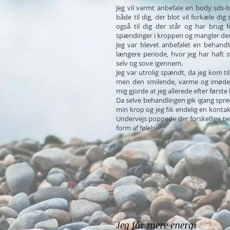
Jeg vil varmt anbefale en body sds-
både til dig, der blot vil forkæle di
også til dig der står og har brug f
spændinger i kroppen og mangler den
Jeg var blevet anbefalet en behandl
længere periode, hvor jeg har haft 
selv og sove igennem.
Jeg var utrolig spændt, da jeg kom ti
men den smilende, varme og imød
mig gjorde at jeg allerede efter første
Da selve behandlingen gik igang spr
min krop og jeg fik endelig en kontak
Undervejs poppede der forskellige tem
form af følelser.
Jeg får mere energi