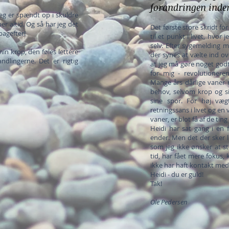
forandringen inde
jeg er spændt op i skuldre
r altid. Og så har jeg det
Det første store skridt fo
bagefter!
til et punkt i livet, hvor
selv. Efter sygemelding m
n krop, den føles lettere
der synes at vælte ind ov
ndlingerne. Det er rigtig
at jeg må gøre noget godt 
for mig - revolutionere
Mange års dårlige vaner 
behov, selvom krop og sin
sine spor. For høj vægt
retningssans i livet og e
vaner, er blot få af de tin
Heidi har sat gang i en 
ender. Men det der sker l
som jeg ikke ønsker at st
tid, har fået mere fokus,
ikke har haft kontakt med i
Heidi - du er guld!
Tak!
Ole Pedersen