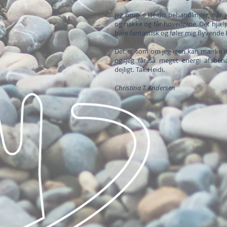
Jeg bruger Heidis behandlinger, når 
og nakke og får hovedpine. Det hjælpe
bare fantastisk og føler mig flyvende 
Det er som om jeg igen kan mærke mi
og jeg får så meget energi af beha
dejligt. Tak Heidi.
Christina T. Andersen