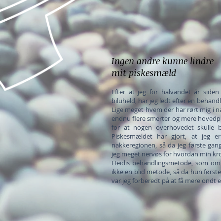
Ingen andre kunne lindre
mit piskesmæld
Efter at jeg for halvandet år side
biluheld, har jeg ledt efter en behan
Lige meget hvem der har rørt mig i n
endnu flere smerter og mere hovedpin
for at nogen overhovedet skulle 
Piskesmældet har gjort, at jeg er
nakkeregionen, så da jeg første gang
jeg meget nervøs for hvordan min krop
Heidis behandlingsmetode, som om
ikke en blid metode, så da hun først
var jeg forberedt på at få mere ondt 